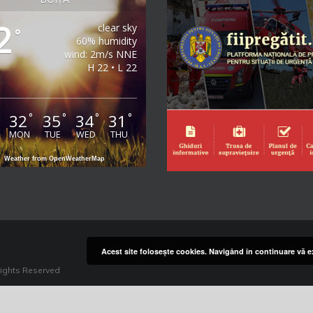
2
clear sky
°
60% humidity
wind: 2m/s NNE
H 22 • L 22
32
35
34
31
°
°
°
°
°
MON
TUE
WED
THU
Weather from OpenWeatherMap
Acest site foloseşte cookies. Navigând în continuare vă ex
Rights Reserved