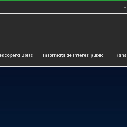
M
escoperă Boita
Informații de interes public
Trans