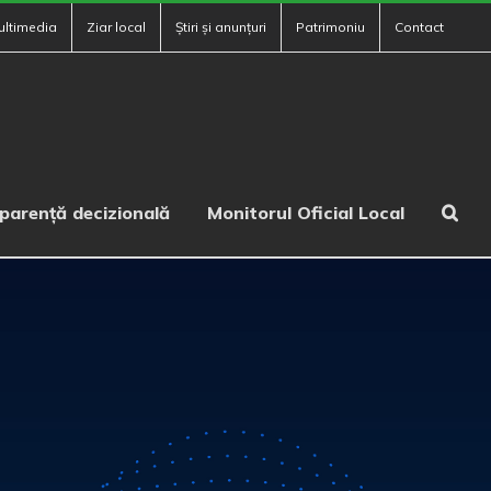
ultimedia
Ziar local
Știri și anunțuri
Patrimoniu
Contact
parență decizională
Monitorul Oficial Local