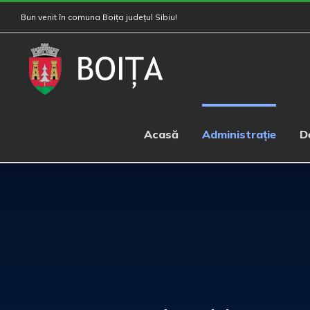
Skip
Bun venit în comuna Boița județul Sibiu!
to
content
Acasă
Administrație
D