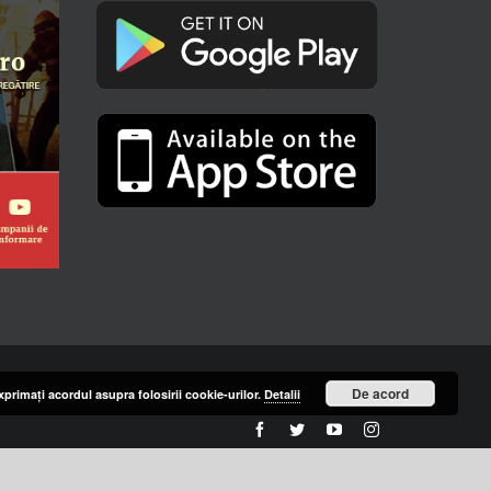
De acord
primaţi acordul asupra folosirii cookie-urilor.
Detalii
Facebook
Twitter
YouTube
Instagram