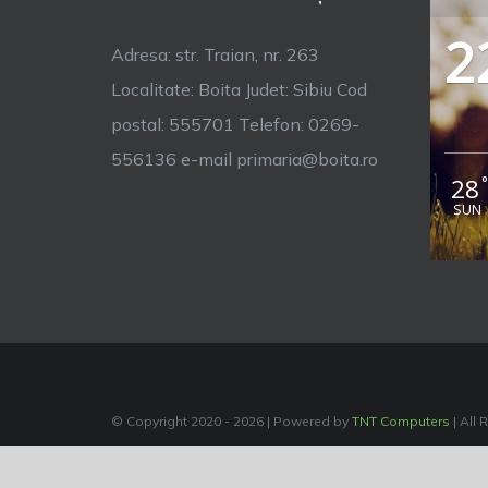
2
Adresa: str. Traian, nr. 263
Localitate: Boita Judet: Sibiu Cod
postal: 555701 Telefon: 0269-
556136 e-mail primaria@boita.ro
28
SUN
© Copyright 2020 -
2026 | Powered by
TNT Computers
| All 