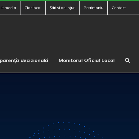
ultimedia
Ziar local
Știri și anunțuri
Patrimoniu
Contact
parență decizională
Monitorul Oficial Local