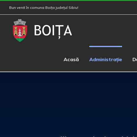
Skip
Bun venit în comuna Boița județul Sibiu!
to
content
Acasă
Administrație
D