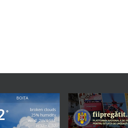
BOIȚA
2
broken clouds
°
25% humidity
wind: 2m/s SSE
H 32 • L 32