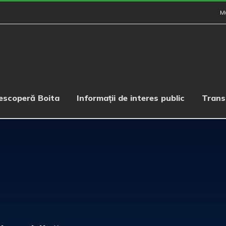
M
escoperă Boita
Informații de interes public
Trans