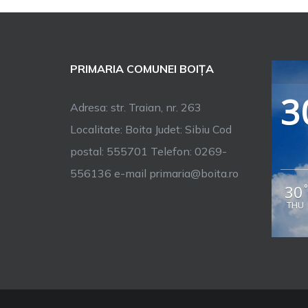
PRIMARIA COMUNEI BOIȚA
3
Adresa: str. Traian, nr. 263
Localitate: Boita Judet: Sibiu Cod
postal: 555701 Telefon: 0269-
556136 e-mail primaria@boita.ro
30
THU