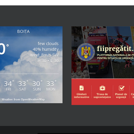
BOIȚA
0
few clouds
°
40% humidity
wind: 8m/s SW
H 30 • L 30
34
33
30
33
°
°
°
°
°
FRI
SAT
SUN
MON
Weather from OpenWeatherMap