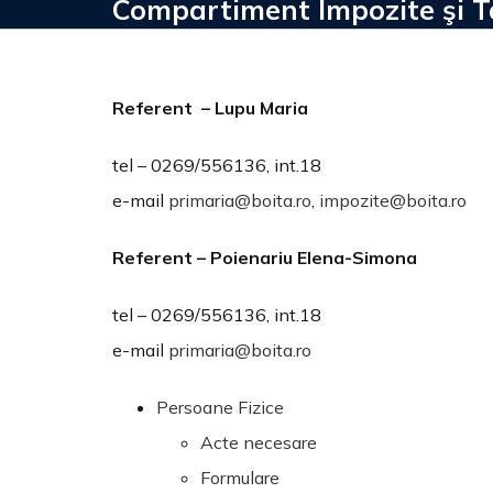
Compartiment Impozite şi 
Referent – Lupu Maria
tel – 0269/556136, int.18
e-mail
primaria@boita.ro
,
impo
zite@boita.ro
Referent – Poienariu Elena-Simona
tel – 0269/556136, int.18
e-mail
primaria@boita.ro
Persoane Fizice
Acte necesare
Formulare