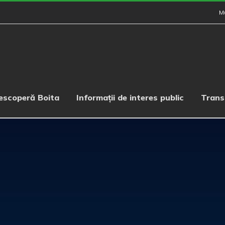
M
escoperă Boita
Informații de interes public
Trans