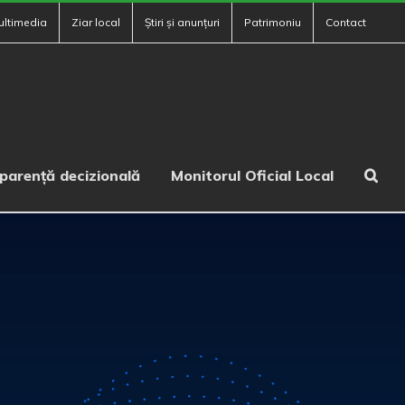
ultimedia
Ziar local
Știri și anunțuri
Patrimoniu
Contact
parență decizională
Monitorul Oficial Local