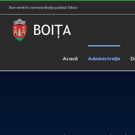
Skip
Bun venit în comuna Boița județul Sibiu!
to
content
Acasă
Administrație
D