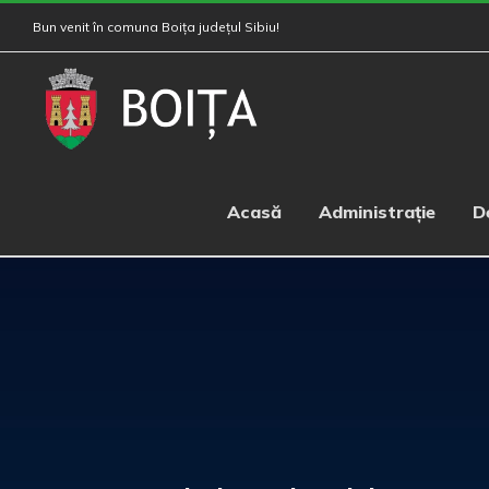
Skip
Bun venit în comuna Boița județul Sibiu!
to
content
Acasă
Administrație
D