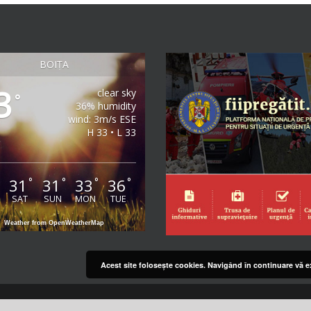
BOIȚA
3
clear sky
°
36% humidity
wind: 3m/s ESE
H 33 • L 33
31
31
33
36
°
°
°
°
°
SAT
SUN
MON
TUE
Weather from OpenWeatherMap
Acest site foloseşte cookies. Navigând în continuare vă ex