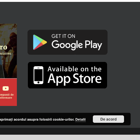
De acord
primaţi acordul asupra folosirii cookie-urilor.
Detalii