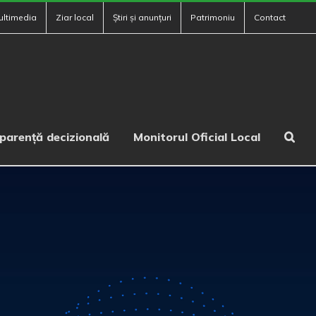
ultimedia
Ziar local
Știri și anunțuri
Patrimoniu
Contact
parență decizională
Monitorul Oficial Local