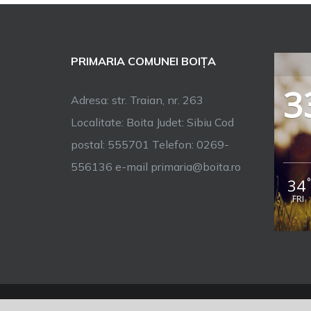
PRIMARIA COMUNEI BOIȚA
3
Adresa: str. Traian, nr. 263
Localitate: Boita Judet: Sibiu Cod
postal: 555701 Telefon: 0269-
556136 e-mail primaria@boita.ro
34
FRI