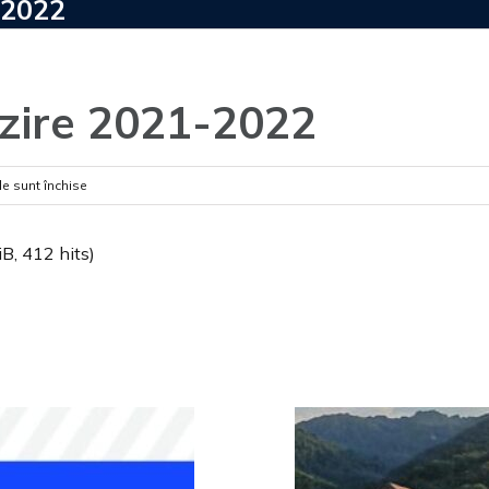
-2022
alzire 2021-2022
pentru
e sunt închise
Cereri
ajutor
B, 412 hits)
incalzire
2021-
2022