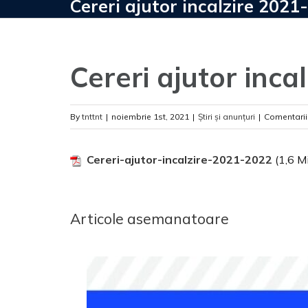
Cereri ajutor incalzire 2021
Cereri ajutor inc
By
tnttnt
|
noiembrie 1st, 2021
|
Știri și anunțuri
|
Comentariil
Cereri-ajutor-incalzire-2021-2022
(1,6 Mi
Articole asemanatoare