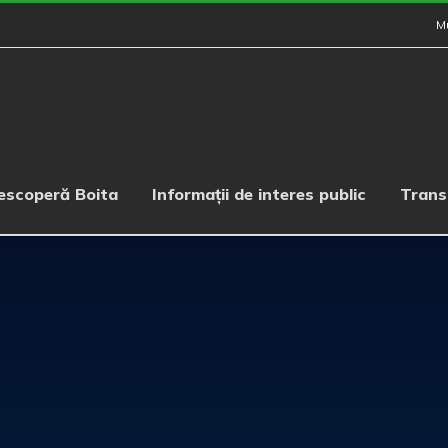
M
escoperă Boita
Informații de interes public
Trans