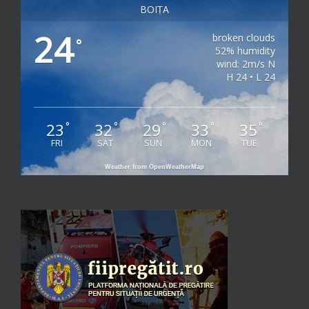
BOIȚA
24
broken clouds
°
52% humidity
wind: 2m/s N
H 24 • L 24
23
32
29
33
35
°
°
°
°
°
FRI
SAT
SUN
MON
TUE
Weather from OpenWeatherMap