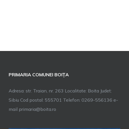
PRIMARIA COMUNEI BOIȚA
Adresa: str. Traian, nr. 263 Localitate: Boita Judet:
Sibiu Cod postal: 555701 Telefon: 0269-556136 e-
mail primaria@boita.ro