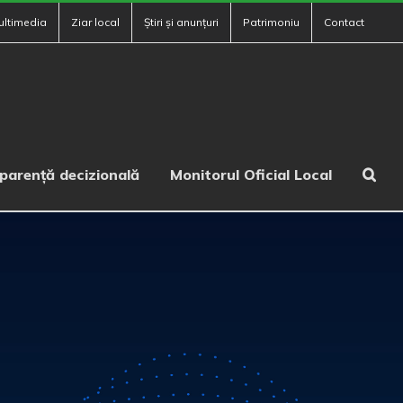
ultimedia
Ziar local
Știri și anunțuri
Patrimoniu
Contact
parență decizională
Monitorul Oficial Local