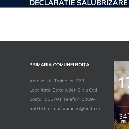
DECLARATIE SALUBRIZARE
PRIMARIA COMUNEI BOIȚA
1
Adresa: str. Traian, nr. 263
Localitate: Boita Judet: Sibiu Cod
postal: 555701 Telefon: 0269-
556136 e-mail primaria@boita.ro
34
FRI