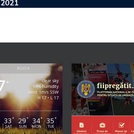
 2021
BOIȚA
7
clear sky
°
94% humidity
wind: 1m/s SSW
H 17 • L 17
33
29
34
35
°
°
°
°
°
SAT
SUN
MON
TUE