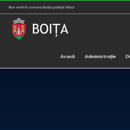
Skip
Bun venit în comuna Boița județul Sibiu!
to
content
Acasă
Administrație
D