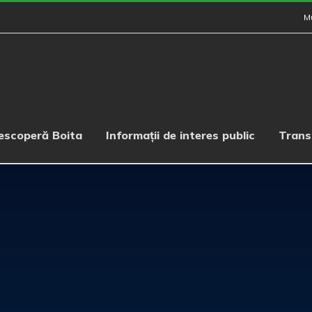
M
escoperă Boita
Informații de interes public
Trans