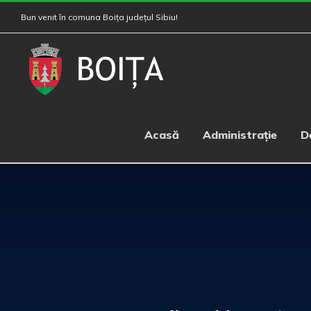
Skip
Bun venit în comuna Boița județul Sibiu!
to
content
Acasă
Administrație
D