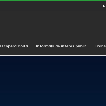
M
escoperă Boita
Informații de interes public
Trans