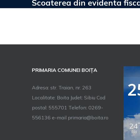
Scoaterea din evidenta fisca
PRIMARIA COMUNEI BOIȚA
2
Adresa: str. Traian, nr. 263
Localitate: Boita Judet: Sibiu Cod
postal: 555701 Telefon: 0269-
556136 e-mail primaria@boita.ro
24
FRI