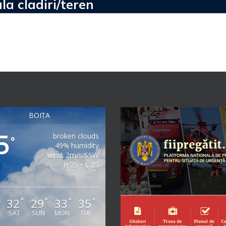
la cladiri/teren
BOIȚA
5
broken clouds
°
49% humidity
wind: 2m/s SSW
H 25 • L 25
32
29
33
35
°
°
°
°
°
SAT
SUN
MON
TUE