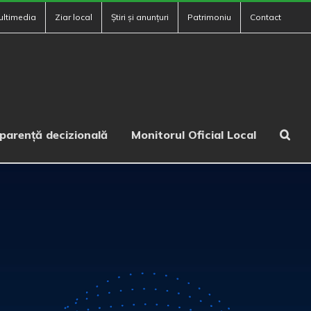
ultimedia
Ziar local
Știri și anunțuri
Patrimoniu
Contact
parență decizională
Monitorul Oficial Local