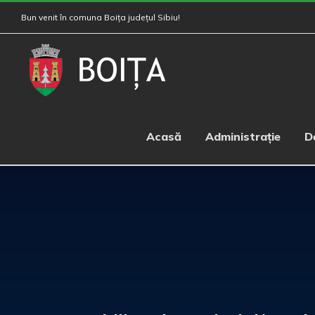
Skip
Bun venit în comuna Boița județul Sibiu!
to
content
Acasă
Administrație
D