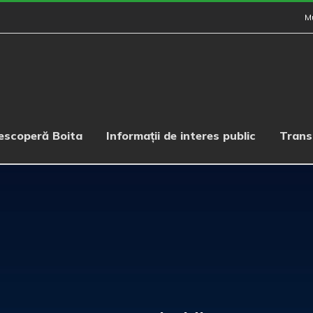
M
escoperă Boita
Informații de interes public
Trans