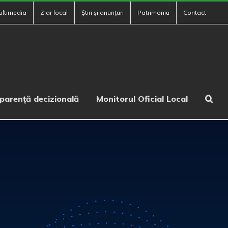
ultimedia
Ziar local
Știri și anunțuri
Patrimoniu
Contact
parență decizională
Monitorul Oficial Local