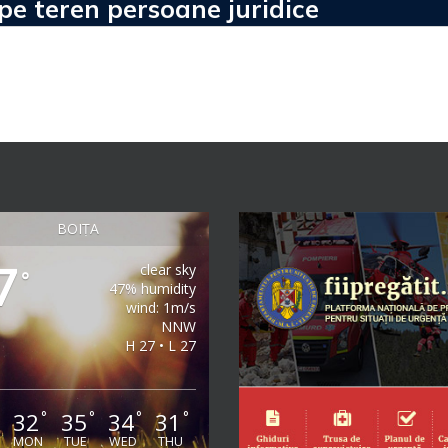
 pe teren persoane juridice
BOIȚA
7
clear sky
°
47% humidity
wind: 1m/s
NNW
H 27 • L 27
32
35
34
31
°
°
°
°
°
MON
TUE
WED
THU