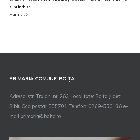
pentru
sunt închise
Peisaje
Mai mult
PRIMARIA COMUNEI BOIȚA
Adresa: str. Traian, nr. 263 Localitate: Boita Judet:
Sibiu Cod postal: 555701 Telefon: 0269-556136 e-
mail primaria@boita.ro