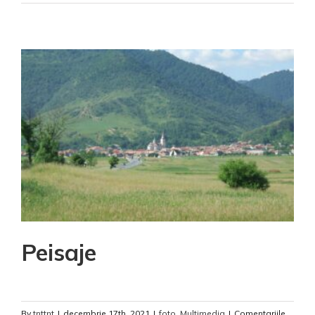
Peisaje
By
tnttnt
|
decembrie 17th, 2021
|
foto
,
Multimedia
|
Comentariile