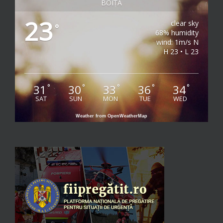
BOIȚA
23
clear sky
°
68% humidity
wind: 1m/s N
H 23 • L 23
31
30
33
36
34
°
°
°
°
°
SAT
SUN
MON
TUE
WED
Weather from OpenWeatherMap