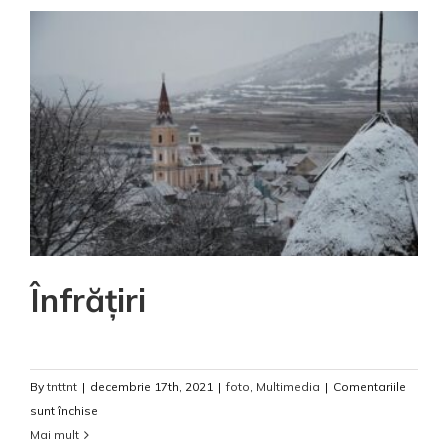
Înfrățiri
By
tnttnt
|
decembrie 17th, 2021
|
foto
,
Multimedia
|
Comentariile
pentru
sunt închise
Înfrățiri
Mai mult