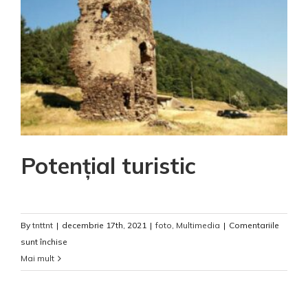
Potențial turistic
By
tnttnt
|
decembrie 17th, 2021
|
foto
,
Multimedia
|
Comentariile
pentru
sunt închise
Potențial
Mai mult
turistic